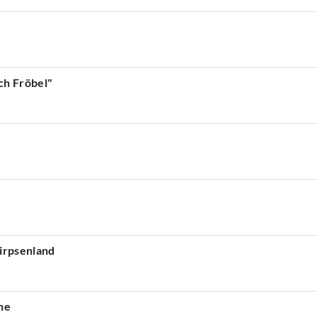
ch Fröbel"
nirpsenland
he