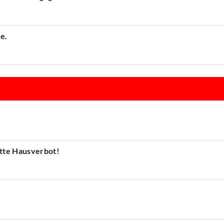
e.
atte Hausverbot!