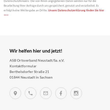
Datenschutzhinweis: Die von Ihnen angegebenen Daten werden nur für die
Bearbeitung Ihrer Anfrage durch uns gespeichert, genutzt und verarbeitet. Es
erfolgt keine Weitergabe an Dritte.
Unsere Datenschutzerklärung finden Sie hier
>>>
Wir helfen hier und jetzt!
ASB Ortsverband Neustadt/Sa. e.V.
Kontaktformular
Berthelsdorfer Straße 21
01844 Neustadt in Sachsen