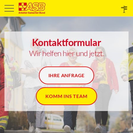
Vorname
Nachname
Straße und Hausnummer
PLZ und Ort
E-Mail-Adresse
Telefonnummer
Nachricht
Kontaktformular
Wir helfen hier und jetzt.
IHRE ANFRAGE
KOMM INS TEAM