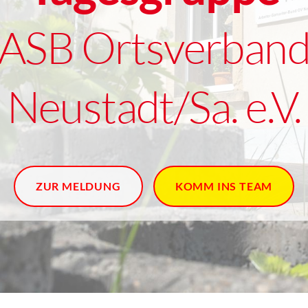
ASB Ortsverban
Neustadt/Sa. e.V.
ZUR MELDUNG
KOMM INS TEAM