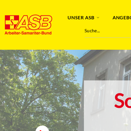
UNSER ASB
ANGEB
Suche...
S