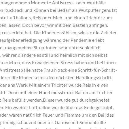
he unangenehmen Momente Antistress- oder Wutbälle
jeden Rucksack und können bei Bedarf als Wutpuffer genutzt
te Luftballons, Reis oder Mehl und einen Trichter zum
inden lassen. Doch bevor wir mit dem Basteln anfingen,
ress erlebt hat. Die Kinder erzählten, wie sie die Zeit der
saufgabenerledigung während der Pandemie erlebt
 und unangenehme Situationen sehr unterschiedlich
 während andere es still und heimlich mit sich selbst
 zu erleben, dass Erwachsenen Stress haben und bei ihnen
r Antistressbälle hatte Frau Noack eine Schritt-für-Schritt-
 derer die Kinder selbst den nächsten Handlungsschritt
nder ans Werk. Mit einem Trichter wurde Reis in einen
acht. Denn mit einer Hand musste der Ballon am Trichter
 Reis befüllt werden.Dieser wurde gut durchgeknetet
. Ein zweiter Luftballon wurde über das Ende gestülpt,
Kinder waren natürlich Feuer und Flamme um den Ball das
grimmig schauend oder als Ganove mit Sonnenbrille