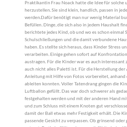
Praktikantin Frau Noack hatte die Idee für solc
herzustellen. Sie sind klein, handlich, passen in 
werden.Dafür benötigt man nur wenig Material bun
Befüllen. Dinge, die sich also in jedem Haushalt f
berichtete jedes Kind, ob und wo es schon einmal St
Schulschließungen und die damit verbundene Hau
haben. Es stellte sich heraus, dass Kinder Stress
verarbeiten. Einige gehen sofort auf Konfrontation,
austragen. Für die Kinder war es auch interessant
auch nicht alles Paletti ist. Für die Herstellung de
Anleitung mit Hilfe von Fotos vorbereitet, anhand
ableiten konnten. Voller Tatendrang gingen die Ki
Luftballon gefüllt. Das war doch schwerer als ged
festgehalten werden und mit der anderen Hand mit
und zum Schluss mit einem Knoten gut verschlossen
damit der Ball etwas mehr Festigkeit erhält. Die 
passende Gesicht zu verpassen. Ob grinsend oder 