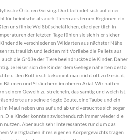
yllische Örtchen Geising. Dort befindet sich auf einer
hl für heimische als auch Tieren aus fernen Regionen ein
ten uns flinke Weißbüscheläffchen, die eigentlich in
mperaturen der letzten Tage fühlen sie sich hier sicher
Kinder die verschiedenen Wildarten aus nächster Nähe
ehr zutraulich und leckten mit Vorliebe die Pellets aus
 auch die Größe der Tiere beeindruckte die Kinder. Daher
htig. Je leiser sich die Kinder dem Gehege näherten desto
achten. Den Rothirsch bekommt man nicht oft zu Gesicht,
en Bäumen und Sträuchern im oberen Arial. Wir hatten
n seinem Geweih zu streicheln, das samtig und weich ist.
äsentierte uns seine erlegte Beute, eine Taube und ein
te im Maul neben uns auf und ab und versuchte sich sogar
en. Die Kinder konnten zwischendurch immer wieder die
n nutzen. Aber auch sehr Interessantes rund um das
einem Vierzigfachen ihres eigenen Körpergewichts tragen