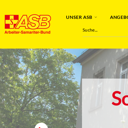
UNSER ASB
ANGEB
Suche...
S