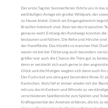
Der erste Tag der Sommerferien führte uns in das id
weitläufigen Anlage ein großer Wildpark, der sowo
zu Hause bietet. Gleich am Eingangsbereich begrüß
Brasilien heimisch sind. Aber bei den tropischen Te
genauso wohl. Entlang des Rundwegs konnten die 
bestaunen und füttern. Die Rehe und Hirsche sind s
der Handfläche. Das kitzelte so manches Mal. Doch
waren sie bei der Fütterung auch besonders vorsic
größer war auch die Chance die Tiere gut zu beob
denn er versteckt sich auch gerne in den angrenzt
Glück und die Mutigen wagten sich dann auch ihn a
Der Fuchs bot uns eine ganz besondere Show. Er pr
Kaninchen. Stolz lief er immer wieder mit der Beu
mit uns durch Keckern und Winseln zu verständig
verschiedenen Spielbereiche zum Spielen und Tobe
Kräftepotential der Ameisen erfahren, die bis zu 