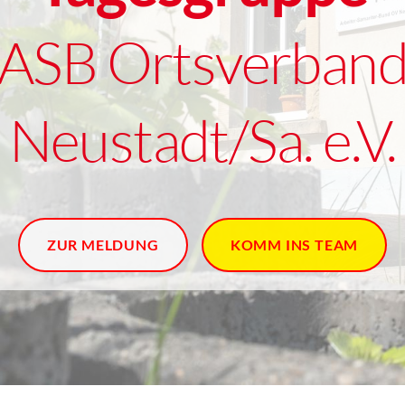
ASB Ortsverban
Neustadt/Sa. e.V.
ZUR MELDUNG
KOMM INS TEAM