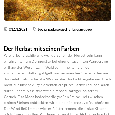
01.11.2021
Sozialpädagogische Tagesgruppe
Der Herbst mit seinen Farben
Wie farbenprächtig und wunderschön der Herbst sein kann
erfuhren wir am Donnerstag bei einer entspannten Wanderung
entlang der Wesenitz. Im Wald schimmerten die noch
vorhandenen Blätter goldgelb und an mancher Stelle hatten wir
das Gefühl, als hätten die Waldgeister das Licht angelassen. Doch
nicht nur unsere Augen erlebten ein pures Farbvergnügen, auch
durch unsere Nase strömte ein moschusartiger hölzerner
Geruch. Das Moos bedeckte die großen Steine und zwischen
einigen Steinen entdeckten wir kleine höhlenartige Durchgänge.
Der Wind ließ immer wieder Blätter regnen, die einige Kinder
eifrig fangen wollten. Wir konnten zwei kecke Eichhörnchen bei