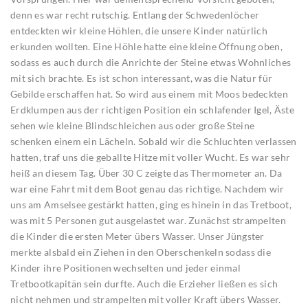
denn es war recht rutschig. Entlang der Schwedenlöcher
entdeckten wir kleine Höhlen, die unsere Kinder natürlich
erkunden wollten. Eine Höhle hatte eine kleine Öffnung oben,
sodass es auch durch die Anrichte der Steine etwas Wohnliches
mit sich brachte. Es ist schon interessant, was die Natur für
Gebilde erschaffen hat. So wird aus einem mit Moos bedeckten
Erdklumpen aus der richtigen Position ein schlafender Igel, Äste
sehen wie kleine Blindschleichen aus oder große Steine
schenken einem ein Lächeln. Sobald wir die Schluchten verlassen
hatten, traf uns die geballte Hitze mit voller Wucht. Es war sehr
heiß an diesem Tag. Über 30 C zeigte das Thermometer an. Da
war eine Fahrt mit dem Boot genau das richtige. Nachdem wir
uns am Amselsee gestärkt hatten, ging es hinein in das Tretboot,
was mit 5 Personen gut ausgelastet war. Zunächst strampelten
die Kinder die ersten Meter übers Wasser. Unser Jüngster
merkte alsbald ein Ziehen in den Oberschenkeln sodass die
Kinder ihre Positionen wechselten und jeder einmal
Tretbootkapitän sein durfte. Auch die Erzieher ließen es sich
nicht nehmen und strampelten mit voller Kraft übers Wasser.