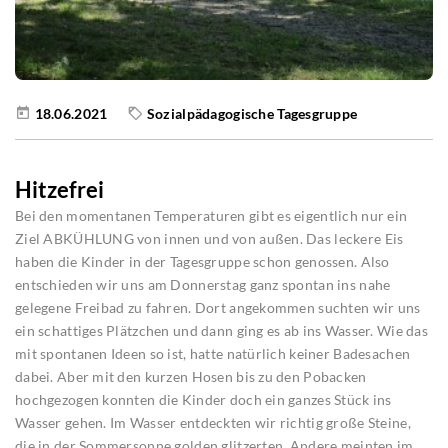
18.06.2021
Sozialpädagogische Tagesgruppe
Hitzefrei
Bei den momentanen Temperaturen gibt es eigentlich nur ein
Ziel ABKÜHLUNG von innen und von außen. Das leckere Eis
haben die Kinder in der Tagesgruppe schon genossen. Also
entschieden wir uns am Donnerstag ganz spontan ins nahe
gelegene Freibad zu fahren. Dort angekommen suchten wir uns
ein schattiges Plätzchen und dann ging es ab ins Wasser. Wie das
mit spontanen Ideen so ist, hatte natürlich keiner Badesachen
dabei. Aber mit den kurzen Hosen bis zu den Pobacken
hochgezogen konnten die Kinder doch ein ganzes Stück ins
Wasser gehen. Im Wasser entdeckten wir richtig große Steine,
die in der Sommersonne golden glitzerten. Andere meinten im