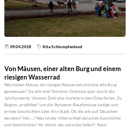
09.04.2018
Kita Schlumpfenland
Von Mäusen, einer alten Burg und einem
riesigen Wasserrad
Was haben Mäuse, ein riesiges Wasserrad und eine alte Burg
gemeinsam? Sie alle sind Teil einer Zeitreise quer durch die
Jahrhunderte. Unserer Zeitreise startete in den Osterferien. Zu
Beginn „erzählten“ uns die Stolpener Basaltmäuse lustige und
ernste Geschichten über ihre Stadt. Ob die alle auf Tatsachen
beruhen? Hm …? Was ist der Unterschied zwischen Geschichte
und Geschichten? Ihr meint, das wäre das Selbe?! Nein!