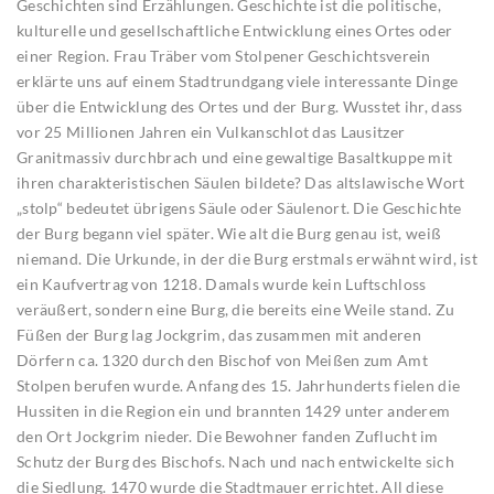
Geschichten sind Erzählungen. Geschichte ist die politische,
kulturelle und gesellschaftliche Entwicklung eines Ortes oder
einer Region. Frau Träber vom Stolpener Geschichtsverein
erklärte uns auf einem Stadtrundgang viele interessante Dinge
über die Entwicklung des Ortes und der Burg. Wusstet ihr, dass
vor 25 Millionen Jahren ein Vulkanschlot das Lausitzer
Granitmassiv durchbrach und eine gewaltige Basaltkuppe mit
ihren charakteristischen Säulen bildete? Das altslawische Wort
„stolp“ bedeutet übrigens Säule oder Säulenort. Die Geschichte
der Burg begann viel später. Wie alt die Burg genau ist, weiß
niemand. Die Urkunde, in der die Burg erstmals erwähnt wird, ist
ein Kaufvertrag von 1218. Damals wurde kein Luftschloss
veräußert, sondern eine Burg, die bereits eine Weile stand. Zu
Füßen der Burg lag Jockgrim, das zusammen mit anderen
Dörfern ca. 1320 durch den Bischof von Meißen zum Amt
Stolpen berufen wurde. Anfang des 15. Jahrhunderts fielen die
Hussiten in die Region ein und brannten 1429 unter anderem
den Ort Jockgrim nieder. Die Bewohner fanden Zuflucht im
Schutz der Burg des Bischofs. Nach und nach entwickelte sich
die Siedlung. 1470 wurde die Stadtmauer errichtet. All diese