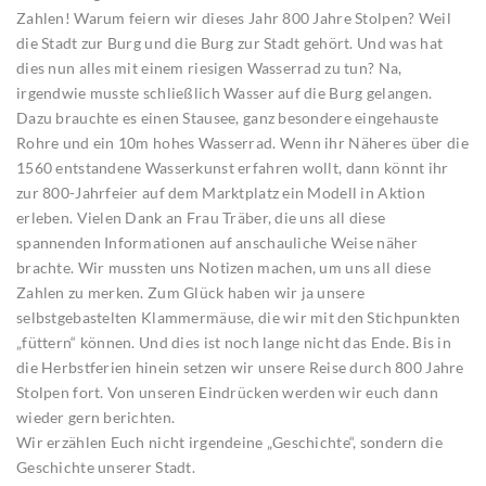
Zahlen! Warum feiern wir dieses Jahr 800 Jahre Stolpen? Weil
die Stadt zur Burg und die Burg zur Stadt gehört. Und was hat
dies nun alles mit einem riesigen Wasserrad zu tun? Na,
irgendwie musste schließlich Wasser auf die Burg gelangen.
Dazu brauchte es einen Stausee, ganz besondere eingehauste
Rohre und ein 10m hohes Wasserrad. Wenn ihr Näheres über die
1560 entstandene Wasserkunst erfahren wollt, dann könnt ihr
zur 800-Jahrfeier auf dem Marktplatz ein Modell in Aktion
erleben. Vielen Dank an Frau Träber, die uns all diese
spannenden Informationen auf anschauliche Weise näher
brachte. Wir mussten uns Notizen machen, um uns all diese
Zahlen zu merken. Zum Glück haben wir ja unsere
selbstgebastelten Klammermäuse, die wir mit den Stichpunkten
„füttern“ können. Und dies ist noch lange nicht das Ende. Bis in
die Herbstferien hinein setzen wir unsere Reise durch 800 Jahre
Stolpen fort. Von unseren Eindrücken werden wir euch dann
wieder gern berichten.
Wir erzählen Euch nicht irgendeine „Geschichte“, sondern die
Geschichte unserer Stadt.