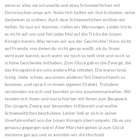
wenn er alles verschusselte und etwa Schneewittchen mit
Dornröschen ansprach. Natürlich halfen wir ihm trotzdem, seine
Gedanken zu ordnen. Auch dem Schneewittchen wollten wir
helfen. So laut wir konnten, riefen wir Warnungen. Leider hörte
es nicht auf uns und fiel jedes Mal auf die Tricks der bösen
Königin herein. Was lernen wir aus der Geschichte? Höre nicht
auf Fremde, von denen du nicht genau weißt, ob du ihnen
vertrauen kannst, auch wenn sie noch so nett sind und noch so
schöne Geschenke mithaben. Zum Glück gab es die Zwerge, die
das Königskind ein ums andere Mal retteten. Die waren total
lustig. Jeder schien, aus einem anderen Teil Deutschlands zu
kommen, und sprach in einem eigenen Dialekt. Trotzdem
verstanden sie sich und konnten prima zusammenarbeiten. Wir
tanzten mit ihnen und marschierten mit ihnen zum Bergwerk.
Der jüngste Zwerg war besonders hilfsbereit und wollte
Schneewittchen beschützen. Leider ließ er sich in seiner
Unerfahrenheit von der bösen Königin überrumpeln. Ob es uns
genauso gegangen wäre? Aber Märchen gehen ja zum Glück
meistens gut aus und so konnten wir die Hochzeit