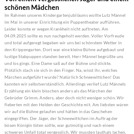
schönen Mädchen
Im Rahmen unseres Kindergartenjubiläums wollte Lutz Männel
im Mai in unserer Einrichtung ein Puppentheater aufführen.
Leider konnte er wegen Krankheit nicht auftreten. Am
04.09.2025 sollte es nun nachgeholt werden. Voller Vorfreude
und total aufgeregt begaben wir uns bei schönstem Wetter in
den Krippengarten. Dort war eine kleine Bühne aufgebaut und
lustige Stabpuppen standen bereit. Herr Männel begrüßte uns
und los gings. Eine Dame saß auf der Bühne und stickte.
Plötzlich stach sie sich in den Finger. Na, wisst ihr, welches
Märchen aufgeführt wurde? Natürlich Schneewittchen! Das
kannten wir selbstverständlich. Allerdings verlief Lutz Männels
Erzählung ein klein bisschen anders als das Märchen der
Gebrüder Grimm. Anders, aber doch nicht weniger schön. Wir
fieberten mit den Helden der Geschichte mit. Am liebsten wären
wir auf die Bühne gelaufen und hätten in das Geschehen
eingegriffen. Der Jäger, der Schneewittchen im Auftrag der
bösen Königin töten sollte, war gutmütig und nach einem
schweren Unfall total vergesslich. Wir mussten lauthals lachen,