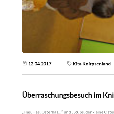
12.04.2017
Kita Knirpsenland
Überraschungsbesuch im Kni
„Has, Has, Osterhas…“ und „Stups, der kleine Oste