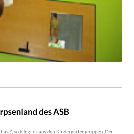
rpsenland des ASB
rhase“, so klingt es aus den Kindergartengruppen. Der