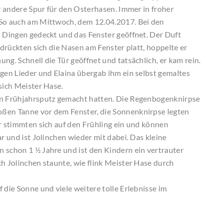
er andere Spur für den Osterhasen. Immer in froher
 So auch am Mittwoch, dem 12.04.2017. Bei den
n Dingen gedeckt und das Fenster geöffnet. Der Duft
 drückten sich die Nasen am Fenster platt, hoppelte er
ng. Schnell die Tür geöffnet und tatsächlich, er kam rein.
ngen Lieder und Elaina übergab ihm ein selbst gemaltes
sich Meister Hase.
en Frühjahrsputz gemacht hatten. Die Regenbogenknirpse
oßen Tanne vor dem Fenster, die Sonnenknirpse legten
er stimmten sich auf den Frühling ein und können
r und ist Jolinchen wieder mit dabei. Das kleine
 schon 1 ½ Jahre und ist den Kindern ein vertrauter
h Jolinchen staunte, wie flink Meister Hase durch
 die Sonne und viele weitere tolle Erlebnisse im