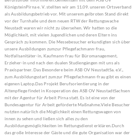
KönigsteinPirna e. V. stellten wir am 11.09. unseren Ortsverband
als Ausbildungsbetrieb vor. Mit unserem gelbroten Stand direkt
vor der Turnhalle und dem neuen RTW der Rettungswache
Neustadt waren wir nicht zu übersehen. Wir hatten so die
Möglichkeit, mit vielen Jugendlichen und deren Eltern ins
Gespräch zu kommen. Die Messebesucher erkundigten sich über
unsere Ausbildungen zumzur Pflegefachmann-frau,
Notfallsanitäter-in, Kaufmann-frau für Büromanagement,
Erzieher-in und nach den dualen Studiengängen mit uns als
Praxispartner. Das Besondere beim ASB OV NeustadtSa. e.V.,
zum Ausbildungsstart zumzur Pflegefachmann-frau gibt es einen
eigenen Laptop.Das Projekt Berufsorientierung in der
Altenpflege findet in Kooperation des ASB OV NeustadtSachsen
mit der Agentur für Arbeit Pirna statt. Es ist eine von der
Bundesagentur für Arbeit geförderte Maßnahme.Viele Besucher
nutzten natürlich die Möglichkeit einen Rettungswagen von
innen zu sehen und ließen sich alles zu den
Ausbildungsmöglichkeiten im Rettungsdienst erklären.Durch
das große Interesse der Gäste und die gute Organisation war der