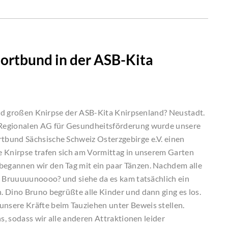
ortbund in der ASB-Kita
 und großen Knirpse der ASB-Kita Knirpsenland? Neustadt.
 Regionalen AG für Gesundheitsförderung wurde unsere
tbund Sächsische Schweiz Osterzgebirge e.V. einen
e Knirpse trafen sich am Vormittag in unserem Garten
egannen wir den Tag mit ein paar Tänzen. Nachdem alle
o Bruuuuunoooo? und siehe da es kam tatsächlich ein
 Dino Bruno begrüßte alle Kinder und dann ging es los.
nsere Kräfte beim Tauziehen unter Beweis stellen.
s, sodass wir alle anderen Attraktionen leider