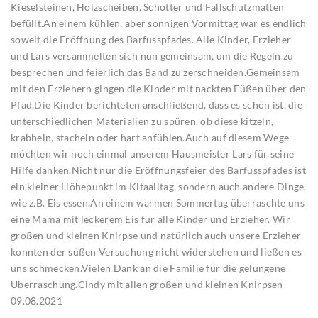
Kieselsteinen, Holzscheiben, Schotter und Fallschutzmatten
befüllt.An einem kühlen, aber sonnigen Vormittag war es endlich
soweit die Eröffnung des Barfusspfades. Alle Kinder, Erzieher
und Lars versammelten sich nun gemeinsam, um die Regeln zu
besprechen und feierlich das Band zu zerschneiden.Gemeinsam
mit den Erziehern gingen die Kinder mit nackten Füßen über den
Pfad.Die Kinder berichteten anschließend, dass es schön ist, die
unterschiedlichen Materialien zu spüren, ob diese kitzeln,
krabbeln, stacheln oder hart anfühlen.Auch auf diesem Wege
möchten wir noch einmal unserem Hausmeister Lars für seine
Hilfe danken.Nicht nur die Eröffnungsfeier des Barfusspfades ist
ein kleiner Höhepunkt im Kitaalltag, sondern auch andere Dinge,
wie z.B. Eis essen.An einem warmen Sommertag überraschte uns
eine Mama mit leckerem Eis für alle Kinder und Erzieher. Wir
großen und kleinen Knirpse und natürlich auch unsere Erzieher
konnten der süßen Versuchung nicht widerstehen und ließen es
uns schmecken.Vielen Dank an die Familie für die gelungene
Überraschung.Cindy mit allen großen und kleinen Knirpsen
09.08.2021