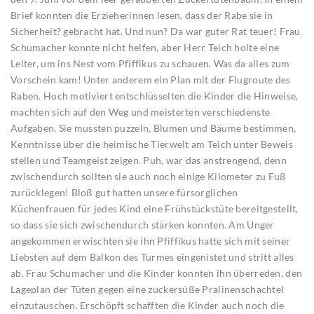
Brief konnten die Erzieherinnen lesen, dass der Rabe sie in
Sicherheit? gebracht hat. Und nun? Da war guter Rat teuer! Frau
Schumacher konnte nicht helfen, aber Herr Teich holte eine
Leiter, um ins Nest vom Pfiffikus zu schauen. Was da alles zum
Vorschein kam! Unter anderem ein Plan mit der Flugroute des
Raben. Hoch motiviert entschlüsselten die Kinder die Hinweise,
machten sich auf den Weg und meisterten verschiedenste
Aufgaben. Sie mussten puzzeln, Blumen und Bäume bestimmen,
Kenntnisse über die heimische Tierwelt am Teich unter Beweis
stellen und Teamgeist zeigen. Puh, war das anstrengend, denn
zwischendurch sollten sie auch noch einige Kilometer zu Fuß
zurücklegen! Bloß gut hatten unsere fürsorglichen
Küchenfrauen für jedes Kind eine Frühstückstüte bereitgestellt,
so dass sie sich zwischendurch stärken konnten. Am Unger
angekommen erwischten sie ihn Pfiffikus hatte sich mit seiner
Liebsten auf dem Balkon des Turmes eingenistet und stritt alles
ab. Frau Schumacher und die Kinder konnten ihn überreden, den
Lageplan der Tüten gegen eine zuckersüße Pralinenschachtel
einzutauschen. Erschöpft schafften die Kinder auch noch die