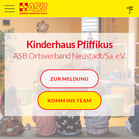
Kinderhaus Pfiffikus
ASB Ortsverband Neustadt/Sa. e.V.
ZUR MELDUNG
KOMM INS TEAM