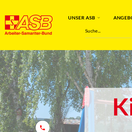
UNSER ASB
ANGEB
Suche...
K