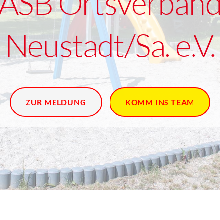
ASB Ortsverban
Neustadt/Sa. e.V.
ZUR MELDUNG
KOMM INS TEAM