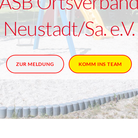
ASB Ortsverban
Neustadt/Sa. e.V.
ZUR MELDUNG
KOMM INS TEAM