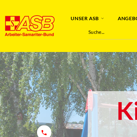
UNSER ASB
ANGEB
Suche...
K