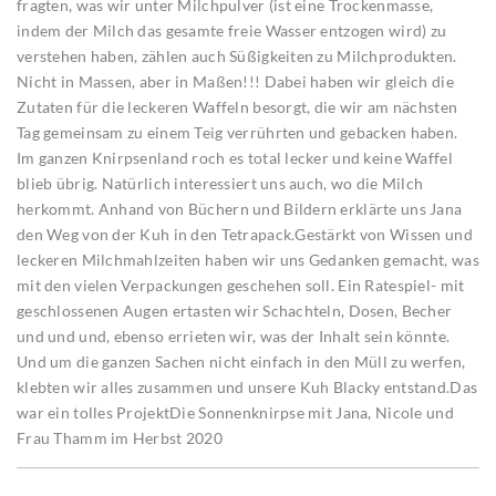
fragten, was wir unter Milchpulver (ist eine Trockenmasse,
indem der Milch das gesamte freie Wasser entzogen wird) zu
verstehen haben, zählen auch Süßigkeiten zu Milchprodukten.
Nicht in Massen, aber in Maßen!!! Dabei haben wir gleich die
Zutaten für die leckeren Waffeln besorgt, die wir am nächsten
Tag gemeinsam zu einem Teig verrührten und gebacken haben.
Im ganzen Knirpsenland roch es total lecker und keine Waffel
blieb übrig. Natürlich interessiert uns auch, wo die Milch
herkommt. Anhand von Büchern und Bildern erklärte uns Jana
den Weg von der Kuh in den Tetrapack.Gestärkt von Wissen und
leckeren Milchmahlzeiten haben wir uns Gedanken gemacht, was
mit den vielen Verpackungen geschehen soll. Ein Ratespiel- mit
geschlossenen Augen ertasten wir Schachteln, Dosen, Becher
und und und, ebenso errieten wir, was der Inhalt sein könnte.
Und um die ganzen Sachen nicht einfach in den Müll zu werfen,
klebten wir alles zusammen und unsere Kuh Blacky entstand.Das
war ein tolles ProjektDie Sonnenknirpse mit Jana, Nicole und
Frau Thamm im Herbst 2020