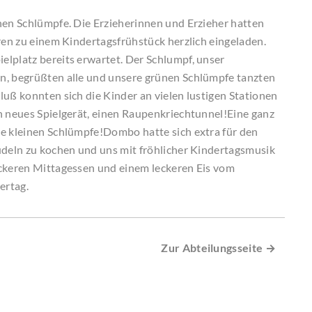
nen Schlümpfe. Die Erzieherinnen und Erzieher hatten
ren zu einem Kindertagsfrühstück herzlich eingeladen.
lplatz bereits erwartet. Der Schlumpf, unser
n, begrüßten alle und unsere grünen Schlümpfe tanzten
luß konnten sich die Kinder an vielen lustigen Stationen
n neues Spielgerät, einen Raupenkriechtunnel!Eine ganz
le kleinen Schlümpfe!Dombo hatte sich extra für den
udeln zu kochen und uns mit fröhlicher Kindertagsmusik
eckeren Mittagessen und einem leckeren Eis vom
ertag.
Zur Abteilungsseite →