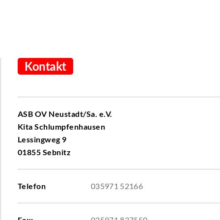
Kontakt
ASB OV Neustadt/Sa. e.V.
Kita Schlumpfenhausen
Lessingweg 9
01855 Sebnitz
Telefon
035971 52166
Fax:
035971 837550