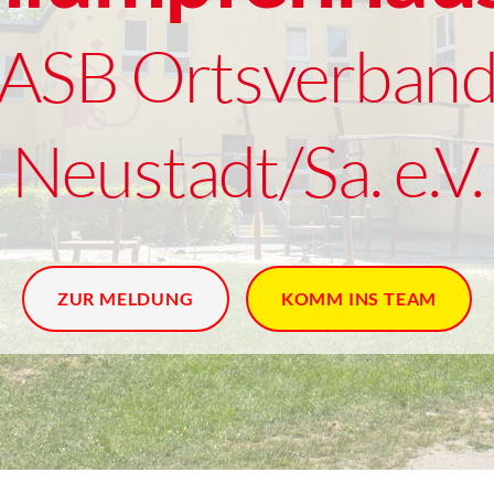
ASB Ortsverban
Neustadt/Sa. e.V.
ZUR MELDUNG
KOMM INS TEAM