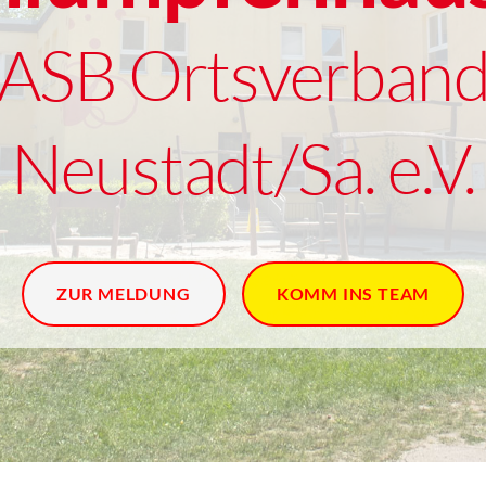
ASB Ortsverban
Neustadt/Sa. e.V.
ZUR MELDUNG
KOMM INS TEAM