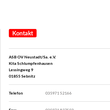
Kontakt
ASB OV Neustadt/Sa. e.V.
Kita Schlumpfenhausen
Lessingweg 9
01855 Sebnitz
Telefon
035971 52166
Fax:
035971 837550