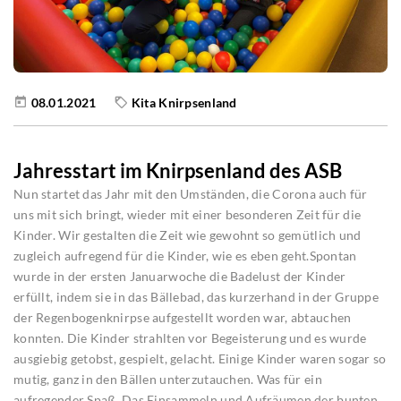
08.01.2021
Kita Knirpsenland
Jahresstart im Knirpsenland des ASB
Nun startet das Jahr mit den Umständen, die Corona auch für
uns mit sich bringt, wieder mit einer besonderen Zeit für die
Kinder. Wir gestalten die Zeit wie gewohnt so gemütlich und
zugleich aufregend für die Kinder, wie es eben geht.Spontan
wurde in der ersten Januarwoche die Badelust der Kinder
erfüllt, indem sie in das Bällebad, das kurzerhand in der Gruppe
der Regenbogenknirpse aufgestellt worden war, abtauchen
konnten. Die Kinder strahlten vor Begeisterung und es wurde
ausgiebig getobst, gespielt, gelacht. Einige Kinder waren sogar so
mutig, ganz in den Bällen unterzutauchen. Was für ein
aufregender Spaß. Das Einsammeln und Aufräumen der bunten