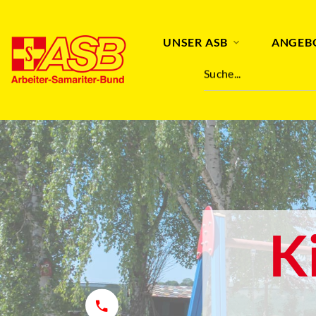
UNSER ASB
ANGEB
Suche...
K