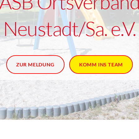
ASB Ortsverban
Neustadt/Sa. e.V.
ZUR MELDUNG
KOMM INS TEAM