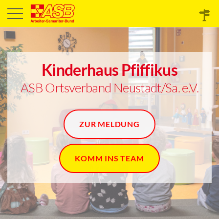
Kinderhaus Pfiffikus
ASB Ortsverband Neustadt/Sa. e.V.
ZUR MELDUNG
KOMM INS TEAM