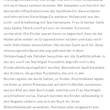
mit nach Hause nehmen konnten. Wir bedanken uns herzlich bei
den beiden Mitarbeiterinnen der Apotheke für diese erlebnis-
und lehrreichen Vormittage.Ein weiterer Höhepunkt war der
Licht- und Schattentag mit Taschenlampen. Frau Schenker hatte
dazu Spiele, Musik und Parcours im dunklen Turnraum
vorbereitet. Die Kinder waren davon so begeistert, dass sie die
Materialien weiter im Gruppenzimmer nutzten und dazu noch
mehr Aktivitäten entwickelten. Herzlichen Dank auch für diese
stimmungsvolle Bereicherung während der trüben
Oktobertage.Ende Oktober besuchten wir die Stadtbibliothek, in
der wir von Frau Nachtigall freundlich begrüßt und in die
Kinderabteilung eingeführt wurden. Besonderen Spaß bereitete
den Kindern, die großen Puzzleteile, die sich in den
Bücherregalen versteckt hatten, zu finden. Anschließend legten
sie diese zu einem Riesenpuzzle auf dem Fußboden zusammen,
das ein Bild aus dem Buch ergab, welches uns Frau Nachtigall
anschließend vorlas. Danach konnten die Kinder selbständig in
den Regalen stöbern und sich ein Buch für ihren
Bibliotheksbeutel auswählen. Nachdem alles eingepackt war,