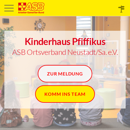
Kinderhaus Pfiffikus
ASB Ortsverband Neustadt/Sa. e.V.
ZUR MELDUNG
KOMM INS TEAM