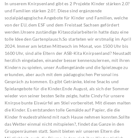
In unserem Knirpsenland gibt es 2 Projekte Kinder stärken 2.0?
und Familien stärken 2.0?. Diese sind ergänzende
sozialpädagogische Angebote für Kinder und Familien, welche
von der EU, dem ESF und dem Freistaat Sachsen gefördert
werden.Unsere zuständige Kitasozialarbeiterin hatte dazu eine
tolle Idee den Gartenplausch.So starteten wir erstmalig im April
2024. Immer am letzten Mittwoch im Monat, von 1500 Uhr bis
1600 Uhr, sind alle Eltern der ASB-Kita Knirpsenland? Neustadt
herzlich eingeladen, einander besser kennenzulernen, mit ihren
Kindern zu spielen, unser Außengelände und die Spielzeuge zu
erkunden, aber auch mit dem pädagogischen Personal ins
Gespräch zu kommen. Es gibt Getränke, kleine Snacks und
Spielangebote für die Kinder.Ende August, als sich der Sommer
wieder von seiner besten Seite zeigte, hatte Cindy für unsere
Knirpse bunte Eiswürfel am Stiel vorbereitet. Mit diesen malten
die Kinder. Es entstanden tolle Gemälde auf Papier, die die
Kinder freudestrahlend mit nach Hause nehmen konnten.Sollte
das Wetter einmal nicht mitspielen?, findet das Ganze in den
Gruppenräumen statt. Somit bieten wir unseren Eltern die