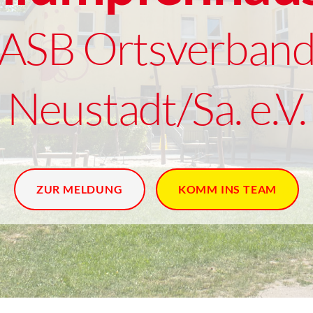
ASB Ortsverban
Neustadt/Sa. e.V.
ZUR MELDUNG
KOMM INS TEAM