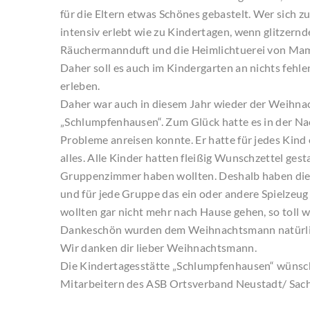
für die Eltern etwas Schönes gebastelt. Wer sich 
intensiv erlebt wie zu Kindertagen, wenn glitzern
Räuchermannduft und die Heimlichtuerei von Mam
Daher soll es auch im Kindergarten an nichts fehl
erleben.
Daher war auch in diesem Jahr wieder der Weihna
„Schlumpfenhausen“. Zum Glück hatte es in der Nac
Probleme anreisen konnte. Er hatte für jedes Kind
alles. Alle Kinder hatten fleißig Wunschzettel gest
Gruppenzimmer haben wollten. Deshalb haben die 
und für jede Gruppe das ein oder andere Spielzeug 
wollten gar nicht mehr nach Hause gehen, so toll w
Dankeschön wurden dem Weihnachtsmann natürlich
Wir danken dir lieber Weihnachtsmann.
Die Kindertagesstätte „Schlumpfenhausen“ wünsch
Mitarbeitern des ASB Ortsverband Neustadt/ Sach