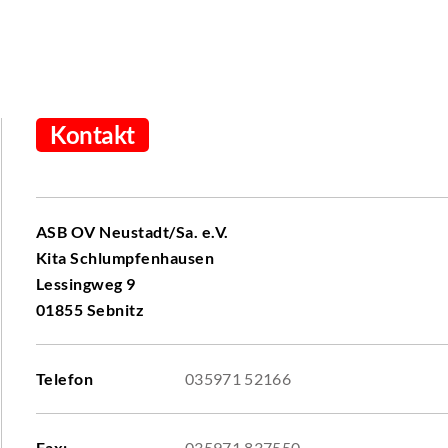
Kontakt
ASB OV Neustadt/Sa. e.V.
Kita Schlumpfenhausen
Lessingweg 9
01855 Sebnitz
Telefon
035971 52166
Fax:
035971 837550