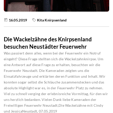
16.05.2019
Kita Knirpsenland
Die Wackelzähne des Knirpsenland
besuchen Neustädter Feuerwehr
Was passiert denn alles, wenn bei der Feuerwehr ein Notruf
eingeht? Diese Frage stellten sich die Wackelzahnknirpse. Um
eine Antwort auf diese Frage zu erhalten, besuchten wir die
Feuerwehr Neustadt. Die Kameraden zeigten uns die
Einsatzfahrzeuge und erklärten deren Funktion und Inhalt. Wir
konnten sogar selbst die Schläuche zusammenstecken und das
absolute Highlight war es, in der Feuerwehr Platz zu nehmen.
Viel zu schnell verging der erlebnisreiche Vormittag, für den wir
uns herzlich bedanken. Vielen Dank liebe Kameraden der
Freiwilligen Feuerwehr Neustadt,Die Wackelzähne mit Cindy
und JessicaNeustadt, 07.05.2019