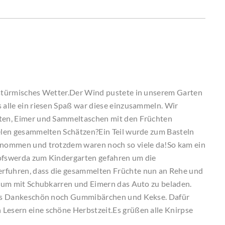
h stürmisches Wetter.Der Wind pustete in unserem Garten
s alle ein riesen Spaß war diese einzusammeln. Wir
sten, Eimer und Sammeltaschen mit den Früchten
ielen gesammelten Schätzen?Ein Teil wurde zum Basteln
genommen und trotzdem waren noch so viele da!So kam ein
hofswerda zum Kindergarten gefahren um die
erfuhren, dass die gesammelten Früchte nun an Rehe und
ei um mit Schubkarren und Eimern das Auto zu beladen.
e als Dankeschön noch Gummibärchen und Kekse. Dafür
 Lesern eine schöne Herbstzeit.Es grüßen alle Knirpse