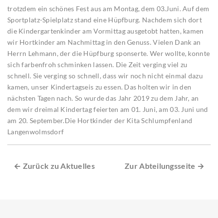
trotzdem ein schönes Fest aus am Montag, dem 03.Juni. Auf dem
Sportplatz-Spielplatz stand eine Hüpfburg. Nachdem sich dort
die Kindergartenkinder am Vormittag ausgetobt hatten, kamen
wir Hortkinder am Nachmittag in den Genuss. Vielen Dank an
Herrn Lehmann, der die Hüpfburg sponserte. Wer wollte, konnte
sich farbenfroh schminken lassen. Die Zeit verging viel zu
schnell. Sie verging so schnell, dass wir noch nicht einmal dazu
kamen, unser Kindertagseis zu essen. Das holten wir in den
nächsten Tagen nach. So wurde das Jahr 2019 zu dem Jahr, an
dem wir dreimal Kindertag feierten am 01. Juni, am 03. Juni und
am 20. September.Die Hortkinder der Kita Schlumpfenland
Langenwolmsdorf
← Zurück zu Aktuelles
Zur Abteilungsseite →