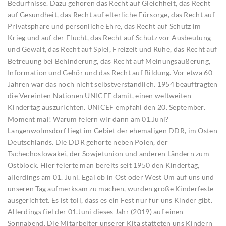
Bedürfnisse. Dazu gehören das Recht auf Gleichheit, das Recht
auf Gesundheit, das Recht auf elterliche Fürsorge, das Recht auf
Privatsphäre und persönliche Ehre, das Recht auf Schutz im
Krieg und auf der Flucht, das Recht auf Schutz vor Ausbeutung
und Gewalt, das Recht auf Spiel, Freizeit und Ruhe, das Recht auf
Betreuung bei Behinderung, das Recht auf Meinungsäußerung,
Information und Gehör und das Recht auf Bildung. Vor etwa 60
Jahren war das noch nicht selbstverständlich. 1954 beauftragten
die Vereinten Nationen UNICEF damit, einen weltweiten
Kindertag auszurichten. UNICEF empfahl den 20. September.
Moment mal! Warum feiern wir dann am 01.Juni?
Langenwolmsdorf liegt im Gebiet der ehemaligen DDR, im Osten
Deutschlands. Die DDR gehörte neben Polen, der
Tschechoslowakei, der Sowjetunion und anderen Ländern zum
Ostblock. Hier feierte man bereits seit 1950 den Kindertag,
allerdings am 01. Juni. Egal ob in Ost oder West Um auf uns und
unseren Tag aufmerksam zu machen, wurden große Kinderfeste
ausgerichtet. Es ist toll, dass es ein Fest nur für uns Kinder gibt.
Allerdings fiel der 01.Juni dieses Jahr (2019) auf einen
Sonnabend. Die Mitarbeiter unserer Kita statteten uns Kindern