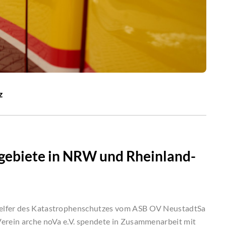
z
gebiete in NRW und Rheinland-
Helfer des Katastrophenschutzes vom ASB OV NeustadtSa
Verein arche noVa e.V. spendete in Zusammenarbeit mit