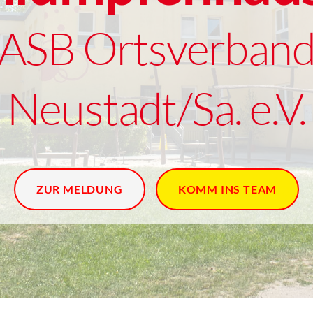
ASB Ortsverban
Neustadt/Sa. e.V.
ZUR MELDUNG
KOMM INS TEAM