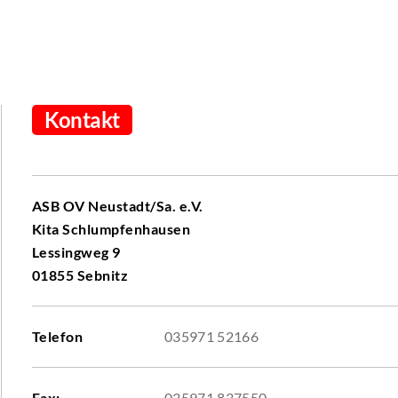
Kontakt
ASB OV Neustadt/Sa. e.V.
Kita Schlumpfenhausen
Lessingweg 9
01855 Sebnitz
Telefon
035971 52166
Fax:
035971 837550