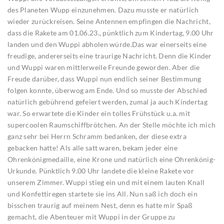
des Planeten Wupp einzunehmen. Dazu musste er natürlich
wieder zurückreisen. Seine Antennen empfingen die Nachricht,
dass die Rakete am 01.06.23., pünktlich zum Kindertag, 9.00 Uhr
landen und den Wuppi abholen würde.Das war einerseits eine
freudige, andererseits eine traurige Nachricht. Denn die Kinder
und Wuppi waren mittlerweile Freunde geworden. Aber die
Freude darüber, dass Wuppi nun endlich seiner Bestimmung
folgen konnte, überwog am Ende. Und so musste der Abschied
natürlich gebührend gefeiert werden, zumal ja auch Kindertag
war. So erwartete die Kinder ein tolles Frühstück u.a. mit
supercoolen Raumschiffbrötchen. An der Stelle möchte ich mich
ganz sehr bei Herrn Schramm bedanken, der diese extra
gebacken hatte! Als alle satt waren, bekam jeder eine
Ohrenkönigmedaille, eine Krone und natürlich eine Ohrenkönig-
Urkunde. Pünktlich 9.00 Uhr landete die kleine Rakete vor
unserem Zimmer. Wuppi stieg ein und mit einem lauten Knall
und Konfettiregen startete sie ins All. Nun saß ich doch ein
bisschen traurig auf meinem Nest, denn es hatte mir Spaß
gemacht, die Abenteuer mit Wuppi in der Gruppe zu