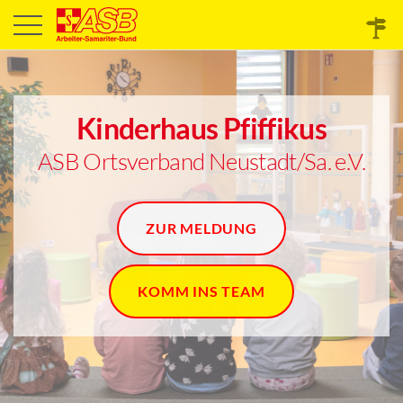
Kinderhaus Pfiffikus
ASB Ortsverband Neustadt/Sa. e.V.
ZUR MELDUNG
KOMM INS TEAM