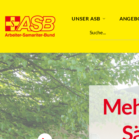
UNSER ASB
ANGEB
Suche...
Meh
S