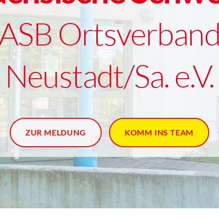
ASB Ortsverban
Neustadt/Sa. e.V.
ZUR MELDUNG
KOMM INS TEAM