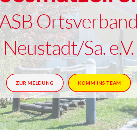
ASB Ortsverban
Neustadt/Sa. e.V.
ZUR MELDUNG
KOMM INS TEAM