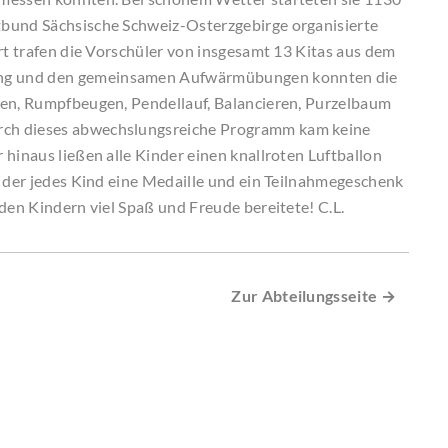
tbund Sächsische Schweiz-Osterzgebirge organisierte
rt trafen die Vorschüler von insgesamt 13 Kitas aus dem
ng und den gemeinsamen Aufwärmübungen konnten die
fen, Rumpfbeugen, Pendellauf, Balancieren, Purzelbaum
rch dieses abwechslungsreiche Programm kam keine
hinaus ließen alle Kinder einen knallroten Luftballon
u der jedes Kind eine Medaille und ein Teilnahmegeschenk
den Kindern viel Spaß und Freude bereitete! C.L.
Zur Abteilungsseite →