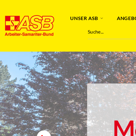
UNSER ASB
ANGEB
Suche...
M