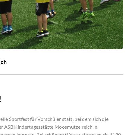
ich
!
le Sportfest für Vorschüler statt, bei dem sich die
er ASB Kindertagesstätte Moosmutzelreich in
 messen konnten. Bei schönem Wetter starteten sie 1130