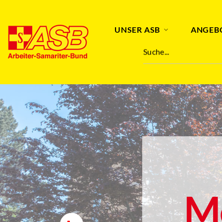
UNSER ASB
ANGEB
Suche...
M