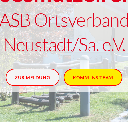
ASB Ortsverban
Neustadt/Sa. e.V.
ZUR MELDUNG
KOMM INS TEAM