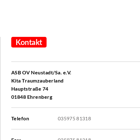
Kontakt
ASB OV Neustadt/Sa. e.V.
Kita Traumzauberland
Hauptstraße 74
01848 Ehrenberg
Telefon
035975 81318
Fax:
035975 81318