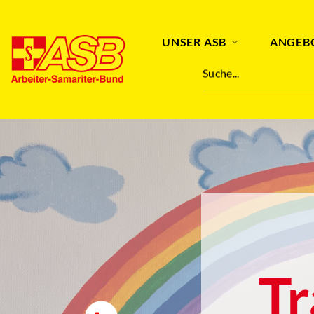
UNSER ASB
ANGEB
Suche...
T