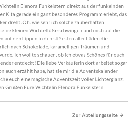
Wichtelin Elenora Funkelstern direkt aus der funkelnden
urer Kita gerade ein ganz besonderes Programm erlebt, das
r dreht. Oh, wie sehr ich solche zauberhaften
 meine kleinen Wichtelfüße schwingen und mich auf die
n auf den Lippen in den süßesten aller Läden die
errlich nach Schokolade, karamelligen Träumen und
rde. Ich wollte schauen, ob ich etwas Schönes für euch
lender entdeckt! Die liebe Verkäuferin dort arbeitet sogar
 euch erzählt habe, hat sie mir die Adventskalender
che euch eine magische Adventszeit voller Lichterglanz,
en Grüßen Eure Wichtelin Elenora Funkelstern
Zur Abteilungsseite →