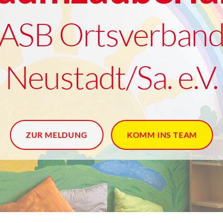
ASB Ortsverban
Neustadt/Sa. e.V.
ZUR MELDUNG
KOMM INS TEAM