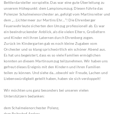
Bettlerdarsteller vorspielte. Das war eine gute Überleitung zu
unserem Höhepunkt: dem Lampionumzug. Diesen führte das
Polenzer Schalmeienorchester an, gefolgt vom Martinsreiter und
dem „…Lichtermeer zur Martins Ehr…“! Die Ehrenberger
Feuerwehrleute sicherten den Umzug professionell ab. Es war
ein beeindruckender Anblick, als die vielen Eltern, Großeltern
und Kinder mit ihren Laternen durch Ehrenberg zogen.
Zurück im Kindergarten gab es noch kleine Zugaben vom
Orchester und so klang sprichwörtlich ein schöner Abend aus.
Es hat uns begeistert, dass es so viele Familien ermöglichen
konnten an diesem Martinsumzug teilzunehmen. Wir haben uns
gefreut dieses Ereignis mit den Kindern und ihren Familien
teilen zu können. Und siehe da…obwohl wir Freude, Lachen und
Liebenswürdigkeit geteilt haben, haben sie sich verdoppelt!
Wir möchten uns ganz besonders bei unseren vielen
Unterstützern bedanken:
dem Schalmeienorchester Polenz,
dem Reiterhof Anders,