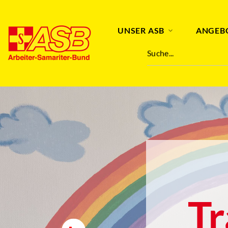
UNSER ASB
ANGEB
Suche...
T