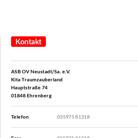
Kontakt
ASB OV Neustadt/Sa. e.V.
Kita Traumzauberland
Hauptstraße 74
01848 Ehrenberg
Telefon
035975 81318
Fax:
035975 81318