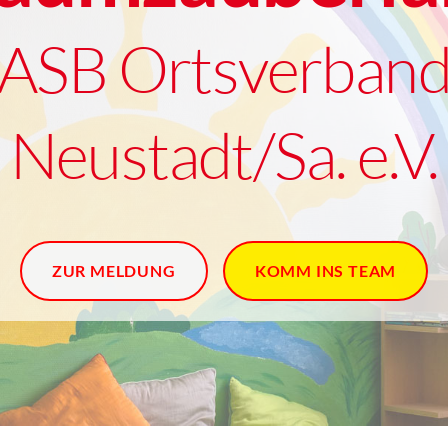
ASB Ortsverban
Neustadt/Sa. e.V.
ZUR MELDUNG
KOMM INS TEAM