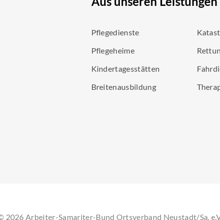
Aus unseren Leistungen
Pflegedienste
Katas
Pflegeheime
Rettun
Kindertagesstätten
Fahrdi
Breitenausbildung
Thera
©
2026
Arbeiter-Samariter-Bund Ortsverband Neustadt/Sa. e.V