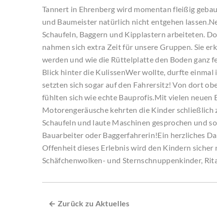
Tannert in Ehrenberg wird momentan fleißig gebau
und Baumeister natürlich nicht entgehen lassen.Ne
Schaufeln, Baggern und Kipplastern arbeiteten. Do
nahmen sich extra Zeit für unsere Gruppen. Sie er
werden und wie die Rüttelplatte den Boden ganz f
Blick hinter die KulissenWer wollte, durfte einma
setzten sich sogar auf den Fahrersitz! Von dort o
fühlten sich wie echte Bauprofis.Mit vielen neue
Motorengeräusche kehrten die Kinder schließlich z
Schaufeln und laute Maschinen gesprochen und so
Bauarbeiter oder Baggerfahrerin!Ein herzliches D
Offenheit dieses Erlebnis wird den Kindern sicher 
Schäfchenwolken- und Sternschnuppenkinder, Rit
← Zurück zu Aktuelles