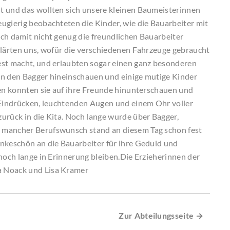
t und das wollten sich unsere kleinen Baumeisterinnen
ugierig beobachteten die Kinder, wie die Bauarbeiter mit
ch damit nicht genug die freundlichen Bauarbeiter
klärten uns, wofür die verschiedenen Fahrzeuge gebraucht
est macht, und erlaubten sogar einen ganz besonderen
l in den Bagger hineinschauen und einige mutige Kinder
ben konnten sie auf ihre Freunde hinunterschauen und
n Eindrücken, leuchtenden Augen und einem Ohr voller
urück in die Kita. Noch lange wurde über Bagger,
 mancher Berufswunsch stand an diesem Tag schon fest
ankeschön an die Bauarbeiter für ihre Geduld und
noch lange in Erinnerung bleiben.Die Erzieherinnen der
a Noack und Lisa Kramer
Zur Abteilungsseite →