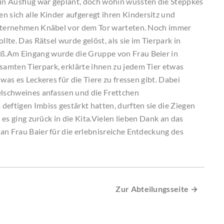
in Ausflug war geplant, doch wohin wussten die Steppkes
sich alle Kinder aufgeregt ihren Kindersitz und
unternehmen Knäbel vor dem Tor warteten. Noch immer
llte. Das Rätsel wurde gelöst, als sie im Tierpark in
ß.Am Eingang wurde die Gruppe von Frau Beier in
amten Tierpark, erklärte ihnen zu jedem Tier etwas
was es Leckeres für die Tiere zu fressen gibt. Dabei
elschweines anfassen und die Frettchen
deftigen Imbiss gestärkt hatten, durften sie die Ziegen
 es ging zurück in die Kita.Vielen lieben Dank an das
an Frau Baier für die erlebnisreiche Entdeckung des
Zur Abteilungsseite →