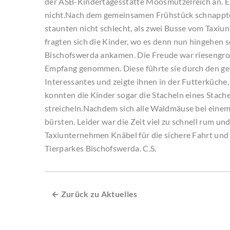
der ASB-Kindertagesstätte Moosmutzelreich an. E
nicht.Nach dem gemeinsamen Frühstück schnappten 
staunten nicht schlecht, als zwei Busse vom Taxi
fragten sich die Kinder, wo es denn nun hingehen so
Bischofswerda ankamen. Die Freude war riesengro
Empfang genommen. Diese führte sie durch den ges
Interessantes und zeigte ihnen in der Futterküche, 
konnten die Kinder sogar die Stacheln eines Stach
streicheln.Nachdem sich alle Waldmäuse bei einem 
bürsten. Leider war die Zeit viel zu schnell rum und
Taxiunternehmen Knäbel für die sichere Fahrt und 
Tierparkes Bischofswerda. C.S.
← Zurück zu Aktuelles