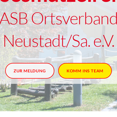
ASB Ortsverban
Neustadt/Sa. e.V.
ZUR MELDUNG
KOMM INS TEAM