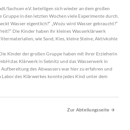
t/Sachsen e.V. beteiligen sich wieder an dem großen
e Gruppe in den letzten Wochen viele Experimente durch.
eckt Wasser eigentlich?“ „Wozu wird Wasser gebraucht?“
eit?“ Die Kinder haben ihr kleines Wasserklärwerk
termaterialien, wie Sand, Kies, kleine Steine, Aktivkohle
Die Kinder der großen Gruppe haben mit ihrer Erzieherin
mbH das Klärwerk in Sebnitz und das Wasserwerk in
 Aufbereitung des Abwassers war hier zu erfahren und
Im Labor des Klärwerkes konnte jedes Kind unter dem
Zur Abteilungsseite →