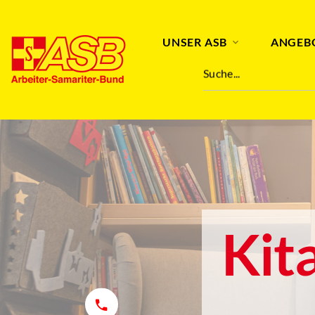
UNSER ASB
ANGEB
Suche...
Kit