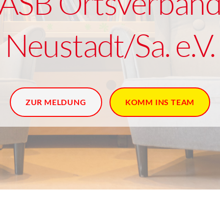
ASB Ortsverban
Neustadt/Sa. e.V.
ZUR MELDUNG
KOMM INS TEAM