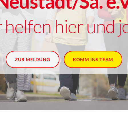
Neustadt/Sa. e.V
 helfen hier und je
ZUR MELDUNG
KOMM INS TEAM