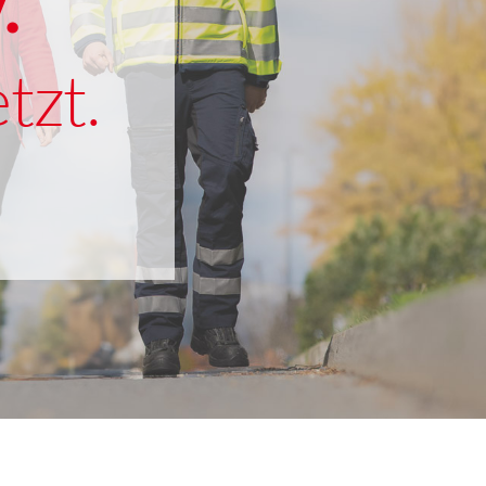
.
tzt.