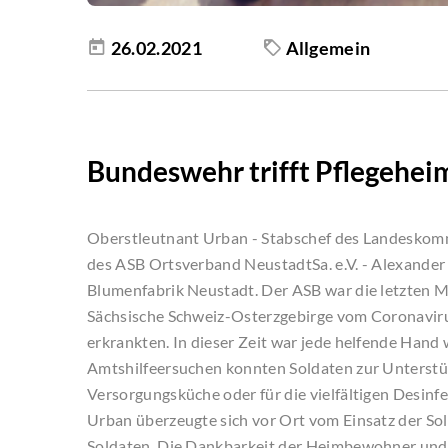
26.02.2021
Allgemein
Bundeswehr trifft Pflegehei
Oberstleutnant Urban - Stabschef des Landeskomm
des ASB Ortsverband NeustadtSa. e.V. - Alexande
Blumenfabrik Neustadt. Der ASB war die letzten Mo
Sächsische Schweiz-Osterzgebirge vom Coronaviru
erkrankten. In dieser Zeit war jede helfende Han
Amtshilfeersuchen konnten Soldaten zur Unterstüt
Versorgungsküche oder für die vielfältigen Des
Urban überzeugte sich vor Ort vom Einsatz der S
Soldaten. Die Dankbarkeit der Heimbewohner und M