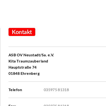
Kontakt
ASB OV Neustadt/Sa. e.V.
Kita Traumzauberland
Hauptstraße 74
01848 Ehrenberg
Telefon
035975 81318
Fax:
035975 81318