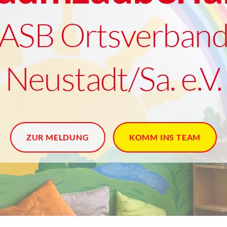
ASB Ortsverban
Neustadt/Sa. e.V.
ZUR MELDUNG
KOMM INS TEAM