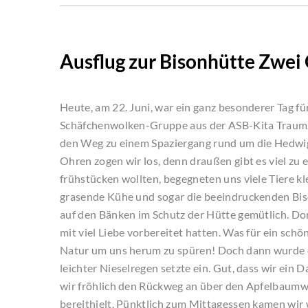
Ausflug zur Bisonhütte Zwei
Heute, am 22. Juni, war ein ganz besonderer Tag 
Schäfchenwolken-Gruppe aus der ASB-Kita Traum
den Weg zu einem Spaziergang rund um die Hedwig
Ohren zogen wir los, denn draußen gibt es viel zu
frühstücken wollten, begegneten uns viele Tiere kl
grasende Kühe und sogar die beeindruckenden Bi
auf den Bänken im Schutz der Hütte gemütlich. Dor
mit viel Liebe vorbereitet hatten. Was für ein s
Natur um uns herum zu spüren! Doch dann wurde e
leichter Nieselregen setzte ein. Gut, dass wir ein
wir fröhlich den Rückweg an über den Apfelbaumwe
bereithielt. Pünktlich zum Mittagessen kamen wir w