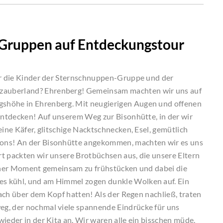
 Gruppen auf Entdeckungstour
für die Kinder der Sternschnuppen-Gruppe und der
zauberland? Ehrenberg! Gemeinsam machten wir uns auf
shöhe in Ehrenberg. Mit neugierigen Augen und offenen
 entdecken! Auf unserem Weg zur Bisonhütte, in der wir
eine Käfer, glitschige Nacktschnecken, Esel, gemütlich
sons! An der Bisonhütte angekommen, machten wir es uns
t packten wir unsere Brotbüchsen aus, die unsere Eltern
chöner Moment gemeinsam zu frühstücken und dabei die
s kühl, und am Himmel zogen dunkle Wolken auf. Ein
 Dach über dem Kopf hatten! Als der Regen nachließ, traten
g, der nochmal viele spannende Eindrücke für uns
ieder in der Kita an. Wir waren alle ein bisschen müde,