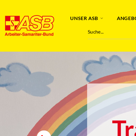
UNSER ASB
ANGEB
Suche...
T