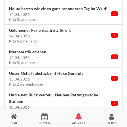
Heute hatten wir einen ganz besonderen Tag im Wald!
14.04.2026
Kita Spatzennest
Gelungener Ferientag trotz Streik
14.04.2026
Kita Sonnenland
Mathematik erleben
14.04.2026
Kita Spatzennest
Unser Osterfrühstück mit Hexe Gundula
13.04.2026
Kita Zwergenhausen
Und einen Blick weiter… Neubau Rettungswache
Stolpen
10.04.2026
ASB Rettungsdienst-gGmbH Neustadt/Sachsen
Mal ein Blick auf unsere Baustelle: Schulungszentrum
Start
Termine
Aktuelles
Stellen