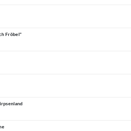
ch Fröbel"
nirpsenland
he