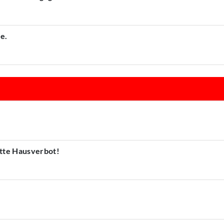
e.
atte Hausverbot!