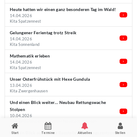
Heute hatten wir einen ganz besonderen Tag im Wald!
14.04.2026
Kita Spatzennest
Gelungener Ferientag trotz Streik
14.04.2026
Kita Sonnenland
Mathematik erleben
14.04.2026
Kita Spatzennest
Unser Osterfrühstück mit Hexe Gundula
13.04.2026
Kita Zwergenhausen
Und einen Blick weiter… Neubau Rettungswache
Stolpen
10.04.2026
ASB Rettungsdienst-gGmbH Neustadt/Sachsen
Mal ein Blick auf unsere Baustelle: Schulungszentrum
Start
Termine
Aktuelles
Stellen