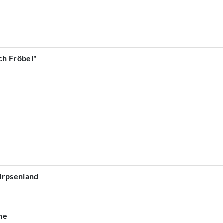
ch Fröbel"
nirpsenland
he