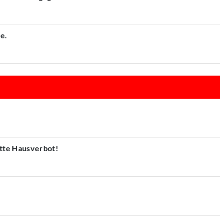
e.
atte Hausverbot!