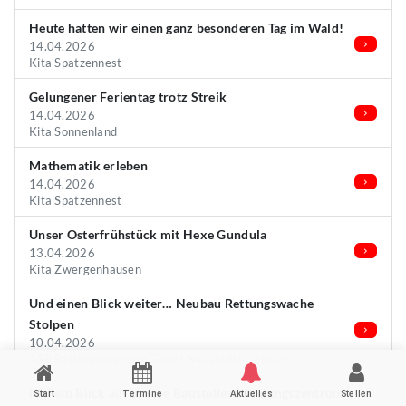
Heute hatten wir einen ganz besonderen Tag im Wald!
14.04.2026
Kita Spatzennest
Gelungener Ferientag trotz Streik
14.04.2026
Kita Sonnenland
Mathematik erleben
14.04.2026
Kita Spatzennest
Unser Osterfrühstück mit Hexe Gundula
13.04.2026
Kita Zwergenhausen
Und einen Blick weiter… Neubau Rettungswache
Stolpen
10.04.2026
ASB Rettungsdienst-gGmbH Neustadt/Sachsen
Mal ein Blick auf unsere Baustelle: Schulungszentrum
Start
Termine
Aktuelles
Stellen