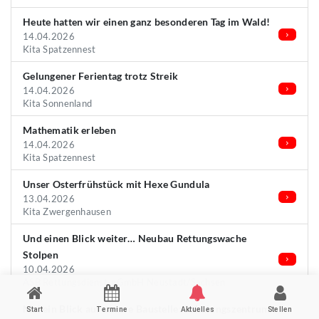
Heute hatten wir einen ganz besonderen Tag im Wald!
14.04.2026
Kita Spatzennest
Gelungener Ferientag trotz Streik
14.04.2026
Kita Sonnenland
Mathematik erleben
14.04.2026
Kita Spatzennest
Unser Osterfrühstück mit Hexe Gundula
13.04.2026
Kita Zwergenhausen
Und einen Blick weiter… Neubau Rettungswache
Stolpen
10.04.2026
ASB Rettungsdienst-gGmbH Neustadt/Sachsen
Mal ein Blick auf unsere Baustelle: Schulungszentrum
Start
Termine
Aktuelles
Stellen