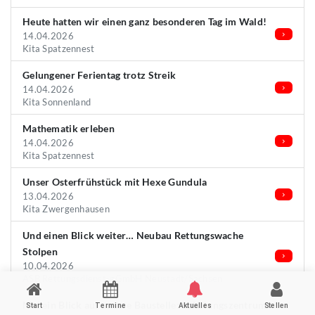
Heute hatten wir einen ganz besonderen Tag im Wald!
14.04.2026
Kita Spatzennest
Gelungener Ferientag trotz Streik
14.04.2026
Kita Sonnenland
Mathematik erleben
14.04.2026
Kita Spatzennest
Unser Osterfrühstück mit Hexe Gundula
13.04.2026
Kita Zwergenhausen
Und einen Blick weiter… Neubau Rettungswache
Stolpen
10.04.2026
ASB Rettungsdienst-gGmbH Neustadt/Sachsen
Mal ein Blick auf unsere Baustelle: Schulungszentrum
Start
Termine
Aktuelles
Stellen