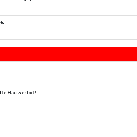
e.
atte Hausverbot!