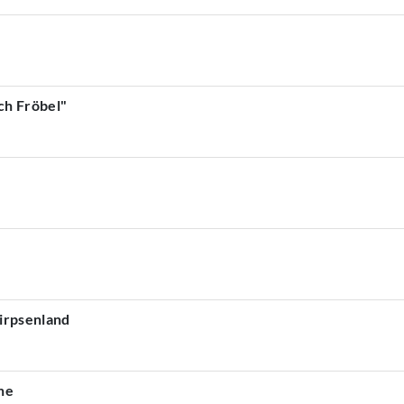
ch Fröbel"
nirpsenland
he