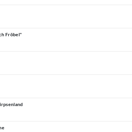
ch Fröbel"
nirpsenland
he