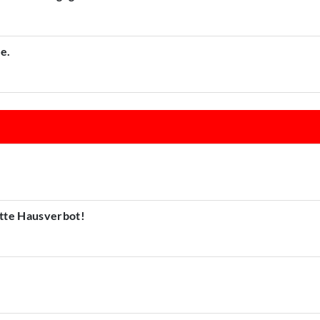
e.
atte Hausverbot!